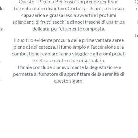
Questo ” Piccolo Bellicoso” sorprende per il suo
Q
le
formato molto distintivo. Corto, tarchiato, con la sua
d
capa serica e grassa lascia avvertire i profumi
splendenti di frutti secchi e di noci fresche di una tripa
ca
delicata, perfettamente composta.
b
Il suo tiro evidente procura delle prime ventate aeree
piene di delicatezza. Il fumo ampio all’accensione e la
combustione regolare fanno viaggiare gli aromi pepati
.
e delicatamente erbacei sul palato.
Il finale conclude piacevolmente la degustazione e
permette al fumatore di approfittare della serenità di
,
questo sigaro.