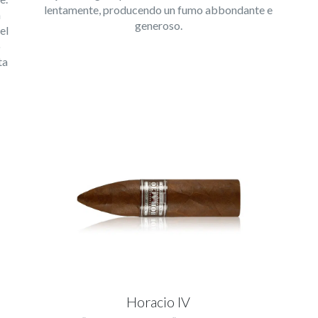
lentamente, producendo un fumo abbondante e
n
generoso.
el
o
ta
Horacio IV