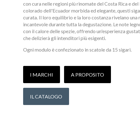
con cura nelle regioni più rinomate del Costa Rica e del
colorado dell'Ecuador morbida ed elegante, questi sigar
curata. Il loro equilibrio e la loro costanza rivelano un
incantevole durante tutta la degustazione. Le note legn
con il calore delle spezie, offrendo un'esperienza gust
che delizierà gli intenditori più esigenti.
Ogni modulo è confezionato in scatole da 15 sigari.
I MARCHI
A PROPOSITO
IL CATALOGO