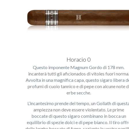
Horacio 0
Questo imponente Magnum Gordo di 178 mm.
incanterà tutti gli aficionados di vitoles fuori norma
Avvolta in una magnifica capa, questo sigaro libera d
profumi di cuoio tannico e di pepe con alcune note d
erbe secche.
L’incantesimo prende del tempo, un Goliath di quest
ampiezza non deve essere violentato. Le prime
boccate di questo sigaro combinano in bocca un
equilibrio di spezie dolci e di pepe bianco. Il tiro offr
delle larghe boccate di fumo, saziante le vostre papill