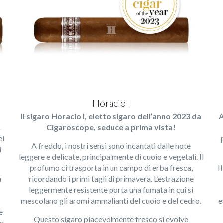
Horacio I
Il sigaro Horacio I, eletto sigaro dell’anno 2023 da
A
.
Cigaroscope, seduce a prima vista!
ei
A freddo, i nostri sensi sono incantati dalle note
i
leggere e delicate, principalmente di cuoio e vegetali. Il
profumo ci trasporta in un campo di erba fresca,
I
a
ricordando i primi tagli di primavera. L’estrazione
leggermente resistente porta una fumata in cui si
mescolano gli aromi ammalianti del cuoio e del cedro.
e
e
Questo sigaro piacevolmente fresco si evolve
e.